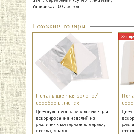
Цвет: Серебряный (супер глянцевый)
Упаковка: 100 листов
Похожие товары
Хит пр
Поталь цветная золото/
Пота
серебро в листах
сере
Цветную поталь используют для
Цвет
декорирования изделий из
деко
различных материалов: дерева,
разли
стекла, мрамо..
стекл